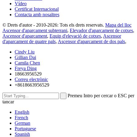
Vídeo
Certificat Internacional
Contacta amb nosaltres
© Drets d'autor - 2010-2026: Tots els drets reservats.
Mapa del lloc
Ascensor d'aparcament subterrani
,
Elevador d'aparcament de cotxes
,
Ascensor d'aparcament
,
Equip d'elevació de cotxes
,
Ascensor
d'aparcament de quatre pals
,
Ascensor d'aparcament de dos pals
,
Cindy Liu
Gillian Dai
Camila Chen
Freya Ding
18663956529
Correu electrònic
+8618663956529
Premeu Intro per cercar o ESC per
tancar
English
French
German
Portuguese
Spanish