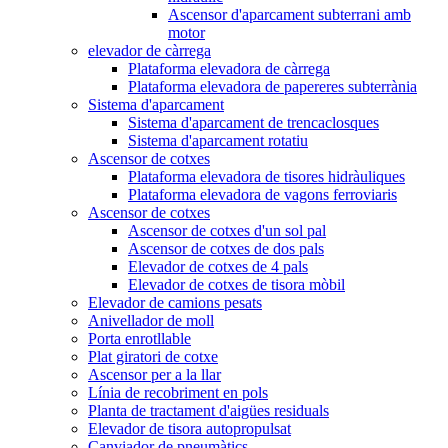
Ascensor d'aparcament subterrani amb
motor
elevador de càrrega
Plataforma elevadora de càrrega
Plataforma elevadora de papereres subterrània
Sistema d'aparcament
Sistema d'aparcament de trencaclosques
Sistema d'aparcament rotatiu
Ascensor de cotxes
Plataforma elevadora de tisores hidràuliques
Plataforma elevadora de vagons ferroviaris
Ascensor de cotxes
Ascensor de cotxes d'un sol pal
Ascensor de cotxes de dos pals
Elevador de cotxes de 4 pals
Elevador de cotxes de tisora ​​mòbil
Elevador de camions pesats
Anivellador de moll
Porta enrotllable
Plat giratori de cotxe
Ascensor per a la llar
Línia de recobriment en pols
Planta de tractament d'aigües residuals
Elevador de tisora ​​autopropulsat
Canviador de pneumàtics