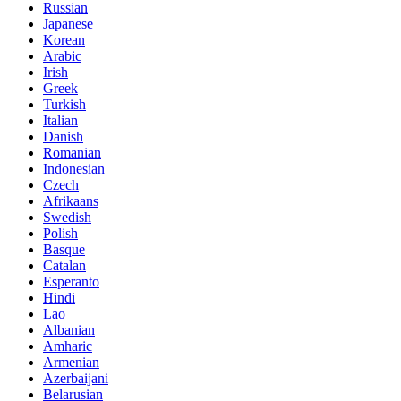
Russian
Japanese
Korean
Arabic
Irish
Greek
Turkish
Italian
Danish
Romanian
Indonesian
Czech
Afrikaans
Swedish
Polish
Basque
Catalan
Esperanto
Hindi
Lao
Albanian
Amharic
Armenian
Azerbaijani
Belarusian