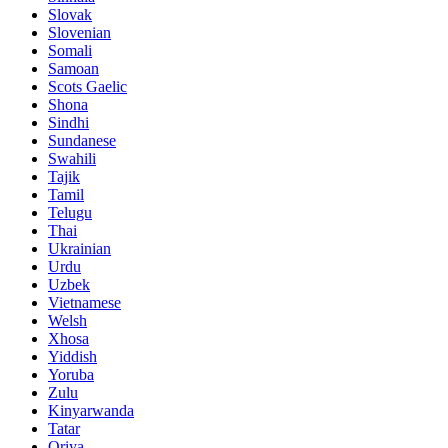
Slovak
Slovenian
Somali
Samoan
Scots Gaelic
Shona
Sindhi
Sundanese
Swahili
Tajik
Tamil
Telugu
Thai
Ukrainian
Urdu
Uzbek
Vietnamese
Welsh
Xhosa
Yiddish
Yoruba
Zulu
Kinyarwanda
Tatar
Oriya