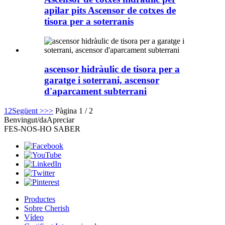
apilar pits Ascensor de cotxes de
tisora ​​per a soterranis
ascensor hidràulic de tisora ​​per a
garatge i soterrani, ascensor
d'aparcament subterrani
1
2
Següent >
>>
Pàgina 1 / 2
Benvingut/da
Apreciar
FES-NOS-HO SABER
Productes
Sobre Cherish
Vídeo