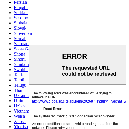
Persian
Punjabi
Serbian
Sesotho
Sinhala
Slovak
Slovenian
Somali
Samoan
Scots Gaelic
Shona
Sindhi
Sundanese
Swahili
Tajik
Tamil
Telugu
Thai
Ukrainian
Urdu
Uzbek
Vietnamese
Welsh
Xhosa
Yiddish