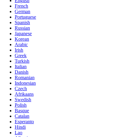
English
French
German
Portuguese
Spanish
Russian
Japanese
Korean
Arabic
Irish
Greek
Turkish
Italian
Danish
Romanian
Indonesian
Czech
Afrikaans
Swedish
Polish
Basque
Catalan
Esperanto
Hindi
Lao