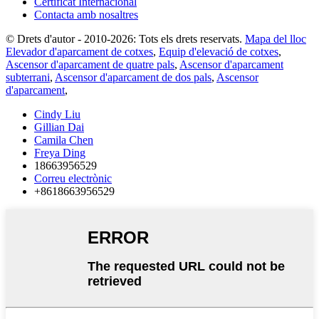
Certificat Internacional
Contacta amb nosaltres
© Drets d'autor - 2010-2026: Tots els drets reservats.
Mapa del lloc
Elevador d'aparcament de cotxes
,
Equip d'elevació de cotxes
,
Ascensor d'aparcament de quatre pals
,
Ascensor d'aparcament
subterrani
,
Ascensor d'aparcament de dos pals
,
Ascensor
d'aparcament
,
Cindy Liu
Gillian Dai
Camila Chen
Freya Ding
18663956529
Correu electrònic
+8618663956529