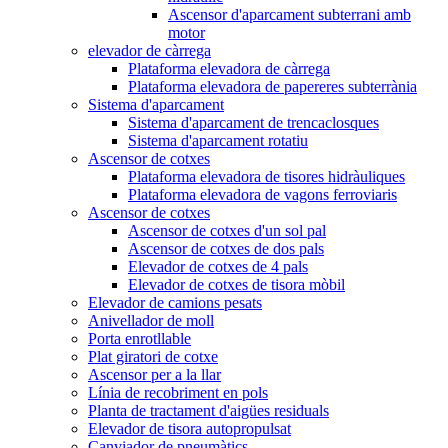
Ascensor d'aparcament subterrani amb
motor
elevador de càrrega
Plataforma elevadora de càrrega
Plataforma elevadora de papereres subterrània
Sistema d'aparcament
Sistema d'aparcament de trencaclosques
Sistema d'aparcament rotatiu
Ascensor de cotxes
Plataforma elevadora de tisores hidràuliques
Plataforma elevadora de vagons ferroviaris
Ascensor de cotxes
Ascensor de cotxes d'un sol pal
Ascensor de cotxes de dos pals
Elevador de cotxes de 4 pals
Elevador de cotxes de tisora ​​mòbil
Elevador de camions pesats
Anivellador de moll
Porta enrotllable
Plat giratori de cotxe
Ascensor per a la llar
Línia de recobriment en pols
Planta de tractament d'aigües residuals
Elevador de tisora ​​autopropulsat
Canviador de pneumàtics