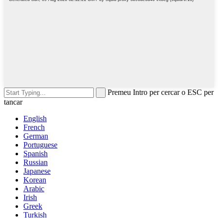
Premeu Intro per cercar o ESC per
tancar
English
French
German
Portuguese
Spanish
Russian
Japanese
Korean
Arabic
Irish
Greek
Turkish