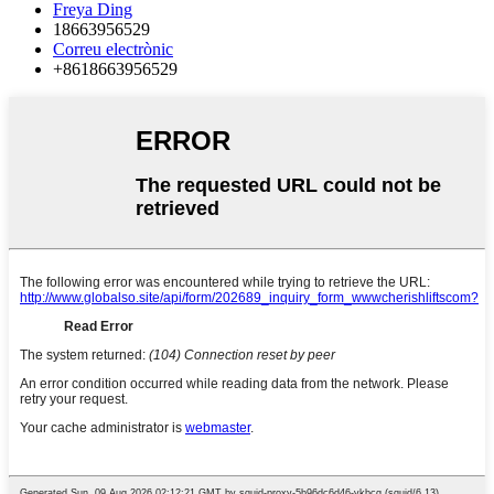
Freya Ding
18663956529
Correu electrònic
+8618663956529