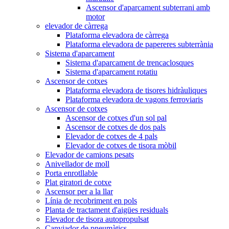
Ascensor d'aparcament subterrani amb
motor
elevador de càrrega
Plataforma elevadora de càrrega
Plataforma elevadora de papereres subterrània
Sistema d'aparcament
Sistema d'aparcament de trencaclosques
Sistema d'aparcament rotatiu
Ascensor de cotxes
Plataforma elevadora de tisores hidràuliques
Plataforma elevadora de vagons ferroviaris
Ascensor de cotxes
Ascensor de cotxes d'un sol pal
Ascensor de cotxes de dos pals
Elevador de cotxes de 4 pals
Elevador de cotxes de tisora ​​mòbil
Elevador de camions pesats
Anivellador de moll
Porta enrotllable
Plat giratori de cotxe
Ascensor per a la llar
Línia de recobriment en pols
Planta de tractament d'aigües residuals
Elevador de tisora ​​autopropulsat
Canviador de pneumàtics