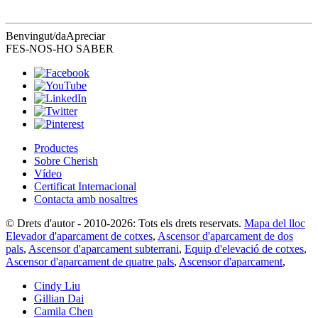
Benvingut/da
Apreciar
FES-NOS-HO SABER
Productes
Sobre Cherish
Vídeo
Certificat Internacional
Contacta amb nosaltres
© Drets d'autor - 2010-2026: Tots els drets reservats.
Mapa del lloc
Elevador d'aparcament de cotxes
,
Ascensor d'aparcament de dos
pals
,
Ascensor d'aparcament subterrani
,
Equip d'elevació de cotxes
,
Ascensor d'aparcament de quatre pals
,
Ascensor d'aparcament
,
Cindy Liu
Gillian Dai
Camila Chen