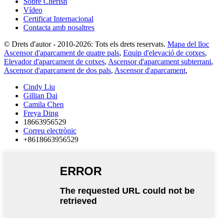
Sobre Cherish
Vídeo
Certificat Internacional
Contacta amb nosaltres
© Drets d'autor - 2010-2026: Tots els drets reservats.
Mapa del lloc
Ascensor d'aparcament de quatre pals
,
Equip d'elevació de cotxes
,
Elevador d'aparcament de cotxes
,
Ascensor d'aparcament subterrani
,
Ascensor d'aparcament de dos pals
,
Ascensor d'aparcament
,
Cindy Liu
Gillian Dai
Camila Chen
Freya Ding
18663956529
Correu electrònic
+8618663956529