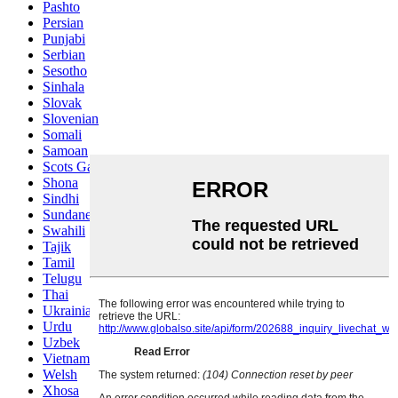
Pashto
Persian
Punjabi
Serbian
Sesotho
Sinhala
Slovak
Slovenian
Somali
Samoan
Scots Gaelic
Shona
Sindhi
Sundanese
Swahili
Tajik
Tamil
Telugu
Thai
Ukrainian
Urdu
Uzbek
Vietnamese
Welsh
Xhosa