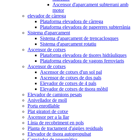
Ascensor d'aparcament subterrani amb
motor
elevador de càrrega
Plataforma elevadora de càrrega
Plataforma elevadora de papereres subterrània
Sistema d'aparcament
Sistema d'aparcament de trencaclosques
Sistema d'aparcament rotatiu
Ascensor de cotxes
Plataforma elevadora de tisores hidràuliques
Plataforma elevadora de vagons ferroviaris
Ascensor de cotxes
Ascensor de cotxes d'un sol pal
Ascensor de cotxes de dos pals
Elevador de cotxes de 4 pals
Elevador de cotxes de tisora ​​mòbil
Elevador de camions pesats
Anivellador de moll
Porta enrotllable
Plat giratori de cotxe
Ascensor per a la llar
Línia de recobriment en pols
Planta de tractament d'aigües residuals
Elevador de tisora ​​autopropulsat
Canviador de pneumàtics