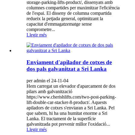
storage-parking-lifts-product/, dissenyats amb
columnes compartides per maximitzar l'eficiència
de l'espai. El disseny de columna compartida
redueix la petjada general, optimitzant la
capacitat d'emmagatzematge sense
comprometre...
Llegir més
Enviament d'apilador de cotxes de
dos pals galvanitzat a Sri Lanka
per admin el 24-11-04
Hem carregat un elevador d'aparcament de dos
pilars amb galvanització
https://www.cherishlifts.com/two-post-parking-
lift-double-car-stacker-8-product/. Aquests
apiladors de cotxes s'enviaran a Sri Lanka. Pel
que sabem, hi ha una humitat enorme a Sri
Lanka. El tractament de la superfície
galvanitzada pot prevenir millor l'oxidació...
Llegir més