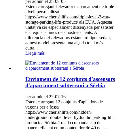
per admin el 25-08-05
Estem carregant l'elevador d'aparcament de triple
nivell personalitzat
https://www.cherishlifts.com/triple-level-3-car-
storage-parking-lifts-product/ als EUA. Aquesta
unitat va ser especialment dissenyada per satisfer
els requisits únics dels nostres clients. A
diferència dels elevadors estàndard tipus sedan,
aquest model presenta una alçada total més
curta...
Llegir més
Enviament de 12 conjunts d'ascensors
d'aparcament subterrani a Sèrbia
per admin el 25-07-16
Estem carregant 12 conjunts d'apiladors de
vagons per a fossa
https://www.cherishlifts.com/hidden-
underground-doubel-level-hydraulic-parking-lift-
product/ a Sèrbia. Tota la comanda cap de
manera eficient en un contenidor de 40 peus,