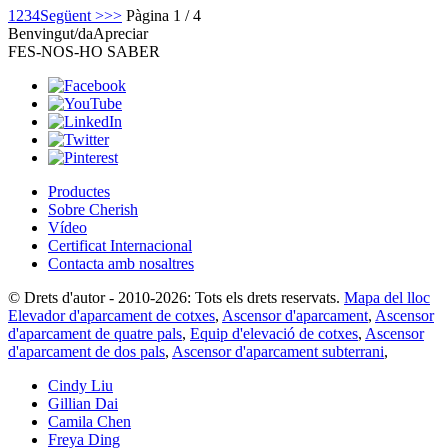
1
2
3
4
Següent >
>>
Pàgina 1 / 4
Benvingut/da
Apreciar
FES-NOS-HO SABER
Productes
Sobre Cherish
Vídeo
Certificat Internacional
Contacta amb nosaltres
© Drets d'autor - 2010-2026: Tots els drets reservats.
Mapa del lloc
Elevador d'aparcament de cotxes
,
Ascensor d'aparcament
,
Ascensor
d'aparcament de quatre pals
,
Equip d'elevació de cotxes
,
Ascensor
d'aparcament de dos pals
,
Ascensor d'aparcament subterrani
,
Cindy Liu
Gillian Dai
Camila Chen
Freya Ding