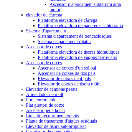
Ascensor d'aparcament subterrani amb
motor
elevador de càrrega
Plataforma elevadora de càrrega
Plataforma elevadora de papereres subterrània
Sistema d'aparcament
Sistema d'aparcament de trencaclosques
Sistema d'aparcament rotatiu
Ascensor de cotxes
Plataforma elevadora de tisores hidràuliques
Plataforma elevadora de vagons ferroviaris
Ascensor de cotxes
Ascensor de cotxes d'un sol pal
Ascensor de cotxes de dos pals
Elevador de cotxes de 4 pals
Elevador de cotxes de tisora ​​mòbil
Elevador de camions pesats
Anivellador de moll
Porta enrotllable
Plat giratori de cotxe
Ascensor per a la llar
Línia de recobriment en pols
Planta de tractament d'aigües residuals
Elevador de tisora ​​autopropulsat
Canviador de pneumàtics