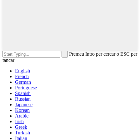
Premeu Intro per cercar o ESC per
tancar
English
French
German
Portuguese
Spanish
Russian
Japanese
Korean
Arabic
Irish
Greek
Turkish
Italian