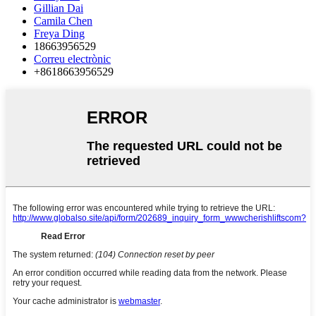
Gillian Dai
Camila Chen
Freya Ding
18663956529
Correu electrònic
+8618663956529