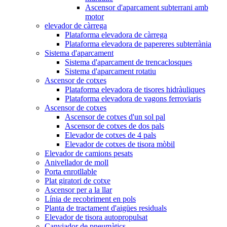
Ascensor d'aparcament subterrani amb
motor
elevador de càrrega
Plataforma elevadora de càrrega
Plataforma elevadora de papereres subterrània
Sistema d'aparcament
Sistema d'aparcament de trencaclosques
Sistema d'aparcament rotatiu
Ascensor de cotxes
Plataforma elevadora de tisores hidràuliques
Plataforma elevadora de vagons ferroviaris
Ascensor de cotxes
Ascensor de cotxes d'un sol pal
Ascensor de cotxes de dos pals
Elevador de cotxes de 4 pals
Elevador de cotxes de tisora ​​mòbil
Elevador de camions pesats
Anivellador de moll
Porta enrotllable
Plat giratori de cotxe
Ascensor per a la llar
Línia de recobriment en pols
Planta de tractament d'aigües residuals
Elevador de tisora ​​autopropulsat
Canviador de pneumàtics