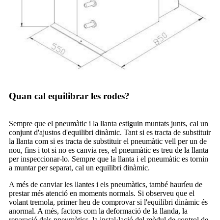
Quan cal equilibrar les rodes?
Sempre que el pneumàtic i la llanta estiguin muntats junts, cal un
conjunt d'ajustos d'equilibri dinàmic. Tant si es tracta de substituir
la llanta com si es tracta de substituir el pneumàtic vell per un de
nou, fins i tot si no es canvia res, el pneumàtic es treu de la llanta
per inspeccionar-lo. Sempre que la llanta i el pneumàtic es tornin
a muntar per separat, cal un equilibri dinàmic.
A més de canviar les llantes i els pneumàtics, també hauríeu de
prestar més atenció en moments normals. Si observeu que el
volant tremola, primer heu de comprovar si l'equilibri dinàmic és
anormal. A més, factors com la deformació de la llanda, la
reparació dels pneumàtics, la instal·lació del mòdul de control de