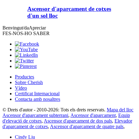
Ascensor d'aparcament de cotxes
d'un sol lloc
Benvingut/da
Apreciar
FES-NOS-HO SABER
Productes
Sobre Cherish
Vídeo
Certificat Internacional
Contacta amb nosaltres
© Drets d'autor - 2010-2026: Tots els drets reservats.
Mapa del lloc
Ascensor d'aparcament subterrani
,
Ascensor d'aparcament
,
Equip
d'elevació de cotxes
,
Ascensor d'aparcament de dos pals
,
Elevador
d'aparcament de cotxes
,
Ascensor d'aparcament de quatre pals
,
Cindy Liu