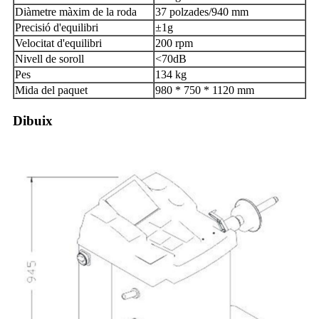
Diàmetre màxim de la roda
37 polzades/940 mm
Precisió d'equilibri
±1g
Velocitat d'equilibri
200 rpm
Nivell de soroll
<70dB
Pes
134 kg
Mida del paquet
980 * 750 * 1120 mm
Dibuix