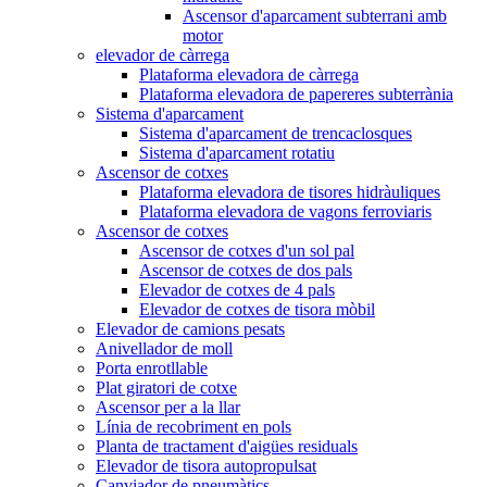
Ascensor d'aparcament subterrani amb
motor
elevador de càrrega
Plataforma elevadora de càrrega
Plataforma elevadora de papereres subterrània
Sistema d'aparcament
Sistema d'aparcament de trencaclosques
Sistema d'aparcament rotatiu
Ascensor de cotxes
Plataforma elevadora de tisores hidràuliques
Plataforma elevadora de vagons ferroviaris
Ascensor de cotxes
Ascensor de cotxes d'un sol pal
Ascensor de cotxes de dos pals
Elevador de cotxes de 4 pals
Elevador de cotxes de tisora ​​mòbil
Elevador de camions pesats
Anivellador de moll
Porta enrotllable
Plat giratori de cotxe
Ascensor per a la llar
Línia de recobriment en pols
Planta de tractament d'aigües residuals
Elevador de tisora ​​autopropulsat
Canviador de pneumàtics