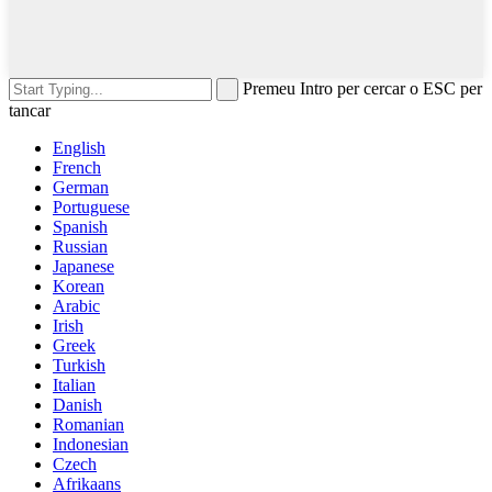
Premeu Intro per cercar o ESC per
tancar
English
French
German
Portuguese
Spanish
Russian
Japanese
Korean
Arabic
Irish
Greek
Turkish
Italian
Danish
Romanian
Indonesian
Czech
Afrikaans