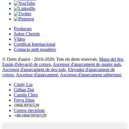
Productes
Sobre Cherish
Vídeo
Certificat Internacional
Contacta amb nosaltres
© Drets d'autor - 2010-2026: Tots els drets reservats.
Mapa del lloc
Equip d'elevació de cotxes
,
Ascensor d'aparcament de quatre pals
,
Ascensor d'aparcament de dos pals
,
Elevador d'aparcament de
cotxes
,
Ascensor d'aparcament
,
Ascensor d'aparcament subterrani
,
Cindy Liu
Gillian Dai
Camila Chen
Freya Ding
18663956529
Correu electrònic
+8618663956529