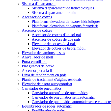
Sistema d'aparcament
Sistema d'aparcament de trencaclosques
Sistema d'aparcament rotatiu
Ascensor de cotxes
Plataforma elevadora de tisores hidràuliques
Plataforma elevadora de vagons ferroviaris
Ascensor de cotxes
Ascensor de cotxes d'un sol pal
Ascensor de cotxes de dos pals
Elevador de cotxes de 4 pals
Elevador de cotxes de tisora ​​mòbil
Elevador de camions pesats
Anivellador de moll
Porta enrotllable
Plat giratori de cotxe
Ascensor per a la llar
Línia de recobriment en pols
Planta de tractament d'aigües residuals
Elevador de tisora ​​autopropulsat
Canviador de pneumàtics
Canviador automàtic de pneumàtics
Canviador de pneumàtics semiautomàtic
Canviador de pneumàtics automàtic sense contacte
Equilibrador de rodes automàtic
Equilibrador de rodes