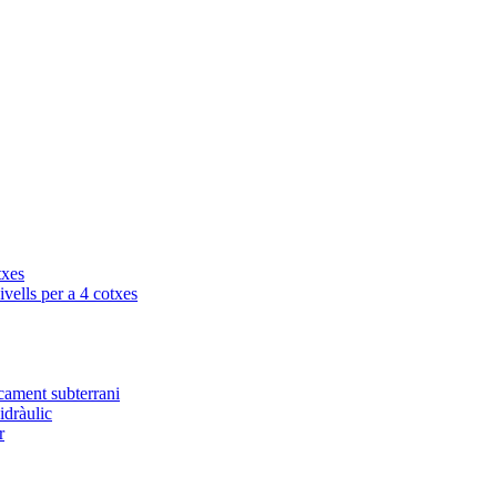
txes
vells per a 4 cotxes
cament subterrani
idràulic
r