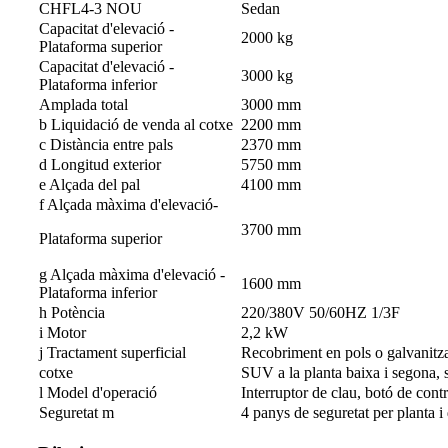
CHFL4-3 NOU
Sedan
Capacitat d'elevació -
2000 kg
Plataforma superior
Capacitat d'elevació -
3000 kg
Plataforma inferior
Amplada total
3000 mm
b Liquidació de venda al cotxe
2200 mm
c Distància entre pals
2370 mm
d Longitud exterior
5750 mm
e Alçada del pal
4100 mm
f Alçada màxima d'elevació-
3700 mm
Plataforma superior
g Alçada màxima d'elevació -
1600 mm
Plataforma inferior
h Potència
220/380V 50/60HZ 1/3F
i Motor
2,2 kW
j Tractament superficial
Recobriment en pols o galvanitz
cotxe
SUV a la planta baixa i segona, s
l Model d'operació
Interruptor de clau, botó de cont
Seguretat m
4 panys de seguretat per planta i