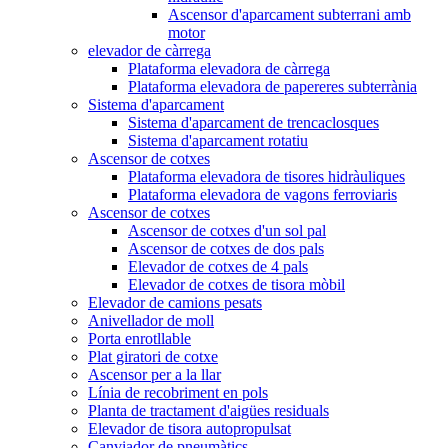
Ascensor d'aparcament subterrani amb
motor
elevador de càrrega
Plataforma elevadora de càrrega
Plataforma elevadora de papereres subterrània
Sistema d'aparcament
Sistema d'aparcament de trencaclosques
Sistema d'aparcament rotatiu
Ascensor de cotxes
Plataforma elevadora de tisores hidràuliques
Plataforma elevadora de vagons ferroviaris
Ascensor de cotxes
Ascensor de cotxes d'un sol pal
Ascensor de cotxes de dos pals
Elevador de cotxes de 4 pals
Elevador de cotxes de tisora ​​mòbil
Elevador de camions pesats
Anivellador de moll
Porta enrotllable
Plat giratori de cotxe
Ascensor per a la llar
Línia de recobriment en pols
Planta de tractament d'aigües residuals
Elevador de tisora ​​autopropulsat
Canviador de pneumàtics