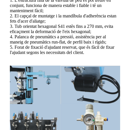
1. L'estructura fina de la vàlvula de peu es pot treure en
conjunt, funciona de manera estable i fiable i té un
manteniment fàcil;
2. El capçal de muntatge i la mandíbula d'adherència estan
fets d'acer d'aliatge;
3. Tub orientat hexagonal S41 estès fins a 270 mm, evita
eficaçment la deformació de l'eix hexagonal;
4. Palanca de pneumàtics a pressió, assistència per al
maneig de pneumàtics run-flat, de perfil baix i rígids;
5. Forat de fixació d'ajudant reservat, que és fàcil de fixar
l'ajudant segons les necessitats del client.