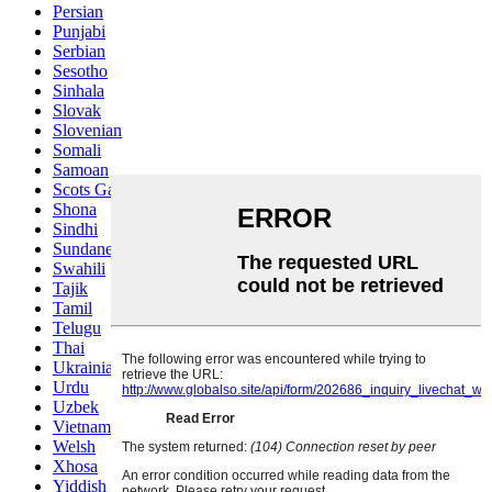
Persian
Punjabi
Serbian
Sesotho
Sinhala
Slovak
Slovenian
Somali
Samoan
Scots Gaelic
Shona
Sindhi
Sundanese
Swahili
Tajik
Tamil
Telugu
Thai
Ukrainian
Urdu
Uzbek
Vietnamese
Welsh
Xhosa
Yiddish