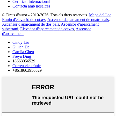
Certificat Internacional
Contacta amb nosaltres
© Drets d'autor - 2010-2026: Tots els drets reservats.
Mapa del lloc
Equip d'elevació de cotxes
,
Ascensor d'aparcament de quatre pals
,
Ascensor d'aparcament de dos pals
,
Ascensor d'aparcament
subterrani
,
Elevador d'aparcament de cotxes
,
Ascensor
d'aparcament
,
Cindy Liu
Gillian Dai
Camila Chen
Freya Ding
18663956529
Correu electrònic
+8618663956529