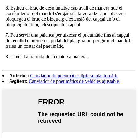
6. Estireu el braç de desmuntatge cap avall de manera que el
corró interior del mandril s'enganxi a la vora de l'anell d'acer i
bloquegeu el braç de bloqueig d'extensió del capçal amb el
bloqueig del braç telescòpic del capçal.
7. Feu servir una palanca per aixecar el pneumàtic fins al capçal
de recollida, premeu el pedal del plat giratori per girar el mandril i
traieu un costat del pneumàtic.
8. Traieu l'altra roda de la mateixa manera.
Anterior:
Canviador de pneumàtics típic semiautomàtic
Següent:
Canviador de pneumàtics de vehicles ajustable