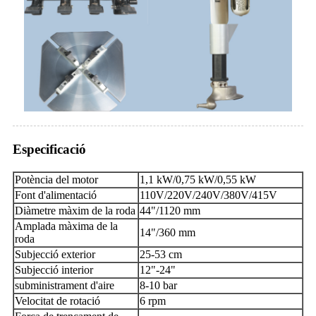
Especificació
Potència del motor
1,1 kW/0,75 kW/0,55 kW
Font d'alimentació
110V/220V/240V/380V/415V
Diàmetre màxim de la roda
44"/1120 mm
Amplada màxima de la
14"/360 mm
roda
Subjecció exterior
25-53 cm
Subjecció interior
12"-24"
subministrament d'aire
8-10 bar
Velocitat de rotació
6 rpm