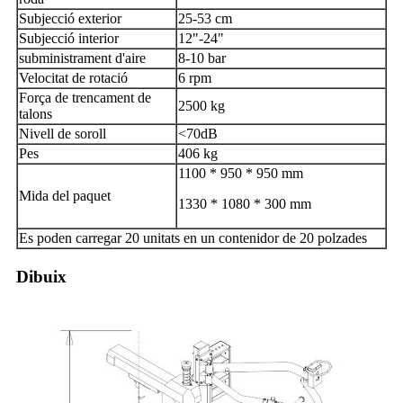
Subjecció exterior
25-53 cm
Subjecció interior
12"-24"
subministrament d'aire
8-10 bar
Velocitat de rotació
6 rpm
Força de trencament de
2500 kg
talons
Nivell de soroll
<70dB
Pes
406 kg
1100 * 950 * 950 mm
Mida del paquet
1330 * 1080 * 300 mm
Es poden carregar 20 unitats en un contenidor de 20 polzades
Dibuix