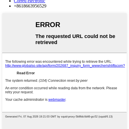
Correu electrònic
+8618663956529