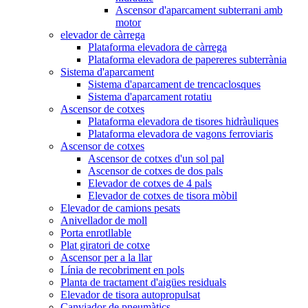
Ascensor d'aparcament subterrani amb
motor
elevador de càrrega
Plataforma elevadora de càrrega
Plataforma elevadora de papereres subterrània
Sistema d'aparcament
Sistema d'aparcament de trencaclosques
Sistema d'aparcament rotatiu
Ascensor de cotxes
Plataforma elevadora de tisores hidràuliques
Plataforma elevadora de vagons ferroviaris
Ascensor de cotxes
Ascensor de cotxes d'un sol pal
Ascensor de cotxes de dos pals
Elevador de cotxes de 4 pals
Elevador de cotxes de tisora ​​mòbil
Elevador de camions pesats
Anivellador de moll
Porta enrotllable
Plat giratori de cotxe
Ascensor per a la llar
Línia de recobriment en pols
Planta de tractament d'aigües residuals
Elevador de tisora ​​autopropulsat
Canviador de pneumàtics