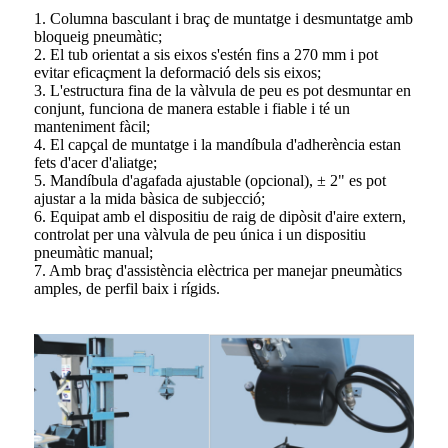
1. Columna basculant i braç de muntatge i desmuntatge amb
bloqueig pneumàtic;
2. El tub orientat a sis eixos s'estén fins a 270 mm i pot
evitar eficaçment la deformació dels sis eixos;
3. L'estructura fina de la vàlvula de peu es pot desmuntar en
conjunt, funciona de manera estable i fiable i té un
manteniment fàcil;
4. El capçal de muntatge i la mandíbula d'adherència estan
fets d'acer d'aliatge;
5. Mandíbula d'agafada ajustable (opcional), ± 2" es pot
ajustar a la mida bàsica de subjecció;
6. Equipat amb el dispositiu de raig de dipòsit d'aire extern,
controlat per una vàlvula de peu única i un dispositiu
pneumàtic manual;
7. Amb braç d'assistència elèctrica per manejar pneumàtics
amples, de perfil baix i rígids.