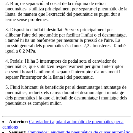
2. Braç de separació: al costat de la màquina de retirar
pneumàtics, s'utilitza principalment per separar el pneumàtic de la
llanta, de manera que l'extracció del pneumàtic es pugui dur a
terme sense problemes.
3. Dispositiu d'inflat i desinflat: Serveix principalment per
alliberar l'aire del pneumàtic per facilitar l'inflat o el desmuntatge,
i també hi ha un baròmetre per mesurar la pressió de l'aire. La
pressió general dels pneumàtics és d'unes 2,2 atmosferes. També
igual a 0,2 MPa.
4. Pedals: Hi ha 3 interruptors de pedal sota el canviador de
pneumàtics, que s'utilitzen respectivament per girar l'interruptor
en sentit horari i antihorari, separar l'interruptor d'apretament i
separar l'interruptor de la llanta i del pneumàtic.
5. Fluid lubricant: és beneficiós per al desmuntatge i muntatge de
pneumàtics, redueix els danys durant el desmuntatge i muntatge
dels pneumàtics i fa que el treball de desmuntatge i muntatge dels
pneumàtics es completi millor.
Anterior:
Canviador i ajudant automàtic de pneumàtics per a
camions
Següent:
Canviador i ajudant de pneumàtics de curses automàtic