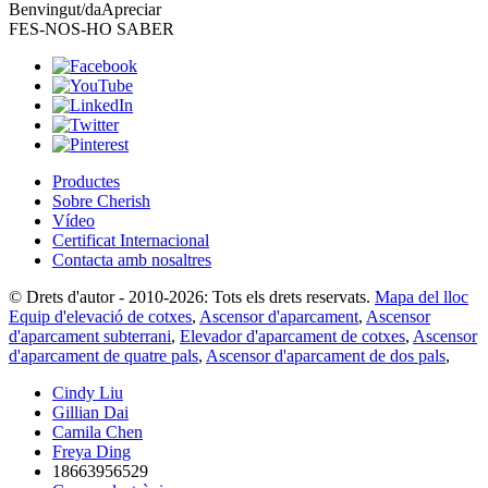
Benvingut/da
Apreciar
FES-NOS-HO SABER
Productes
Sobre Cherish
Vídeo
Certificat Internacional
Contacta amb nosaltres
© Drets d'autor - 2010-2026: Tots els drets reservats.
Mapa del lloc
Equip d'elevació de cotxes
,
Ascensor d'aparcament
,
Ascensor
d'aparcament subterrani
,
Elevador d'aparcament de cotxes
,
Ascensor
d'aparcament de quatre pals
,
Ascensor d'aparcament de dos pals
,
Cindy Liu
Gillian Dai
Camila Chen
Freya Ding
18663956529