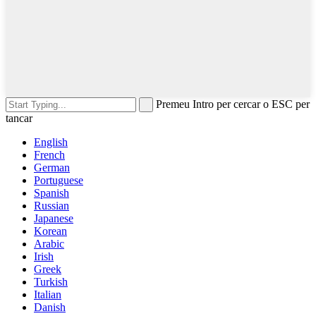
Premeu Intro per cercar o ESC per
tancar
English
French
German
Portuguese
Spanish
Russian
Japanese
Korean
Arabic
Irish
Greek
Turkish
Italian
Danish