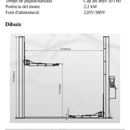
Temps de pujada/baixada
Cap als anys 50 i 60
Potència del motor
2,2 kW
Font d'alimentació
220V/380V
Dibuix