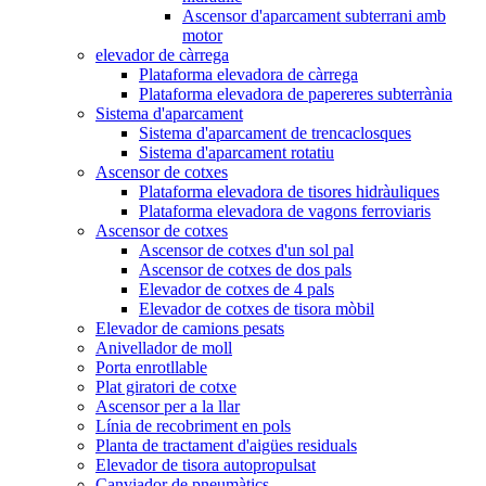
Ascensor d'aparcament subterrani amb
motor
elevador de càrrega
Plataforma elevadora de càrrega
Plataforma elevadora de papereres subterrània
Sistema d'aparcament
Sistema d'aparcament de trencaclosques
Sistema d'aparcament rotatiu
Ascensor de cotxes
Plataforma elevadora de tisores hidràuliques
Plataforma elevadora de vagons ferroviaris
Ascensor de cotxes
Ascensor de cotxes d'un sol pal
Ascensor de cotxes de dos pals
Elevador de cotxes de 4 pals
Elevador de cotxes de tisora ​​mòbil
Elevador de camions pesats
Anivellador de moll
Porta enrotllable
Plat giratori de cotxe
Ascensor per a la llar
Línia de recobriment en pols
Planta de tractament d'aigües residuals
Elevador de tisora ​​autopropulsat
Canviador de pneumàtics