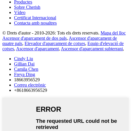
Productes
Sobre Cherish
Vídeo
Certificat Internacional
Contacta amb nosaltres
© Drets d'autor - 2010-2026: Tots els drets reservats.
Mapa del lloc
Ascensor d'aparcament de dos pals
,
Ascensor d'aparcament de
quatre pals
,
Elevador d'aparcament de cotxes
,
Equip d'elevació de
cotxes
,
Ascensor d'aparcament
,
Ascensor d'aparcament subterrani
,
Cindy Liu
Gillian Dai
Camila Chen
Freya Ding
18663956529
Correu electrònic
+8618663956529