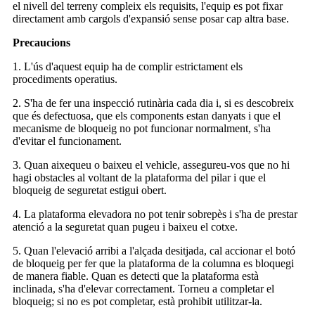
el nivell del terreny compleix els requisits, l'equip es pot fixar
directament amb cargols d'expansió sense posar cap altra base.
Precaucions
1. L'ús d'aquest equip ha de complir estrictament els
procediments operatius.
2. S'ha de fer una inspecció rutinària cada dia i, si es descobreix
que és defectuosa, que els components estan danyats i que el
mecanisme de bloqueig no pot funcionar normalment, s'ha
d'evitar el funcionament.
3. Quan aixequeu o baixeu el vehicle, assegureu-vos que no hi
hagi obstacles al voltant de la plataforma del pilar i que el
bloqueig de seguretat estigui obert.
4. La plataforma elevadora no pot tenir sobrepès i s'ha de prestar
atenció a la seguretat quan pugeu i baixeu el cotxe.
5. Quan l'elevació arribi a l'alçada desitjada, cal accionar el botó
de bloqueig per fer que la plataforma de la columna es bloquegi
de manera fiable. Quan es detecti que la plataforma està
inclinada, s'ha d'elevar correctament. Torneu a completar el
bloqueig; si no es pot completar, està prohibit utilitzar-la.