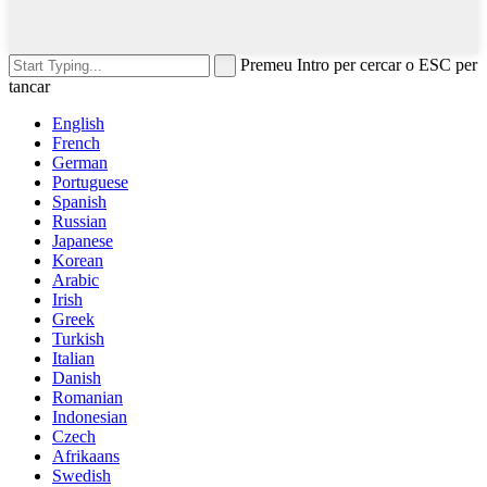
Premeu Intro per cercar o ESC per
tancar
English
French
German
Portuguese
Spanish
Russian
Japanese
Korean
Arabic
Irish
Greek
Turkish
Italian
Danish
Romanian
Indonesian
Czech
Afrikaans
Swedish