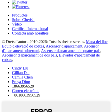
Productes
Sobre Cherish
Vídeo
Certificat Internacional
Contacta amb nosaltres
© Drets d'autor - 2010-2026: Tots els drets reservats.
Mapa del lloc
Equip d'elevació de cotxes
,
Ascensor d'aparcament
,
Ascensor
d'aparcament subterrani
,
Ascensor d'aparcament de quatre pals
,
Ascensor d'aparcament de dos pals
,
Elevador d'aparcament de
cotxes
,
Cindy Liu
Gillian Dai
Camila Chen
Freya Ding
18663956529
Correu electrònic
+8618663956529