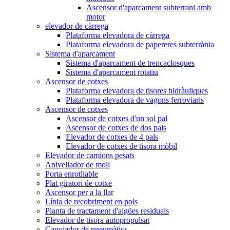
Ascensor d'aparcament subterrani amb
motor
elevador de càrrega
Plataforma elevadora de càrrega
Plataforma elevadora de papereres subterrània
Sistema d'aparcament
Sistema d'aparcament de trencaclosques
Sistema d'aparcament rotatiu
Ascensor de cotxes
Plataforma elevadora de tisores hidràuliques
Plataforma elevadora de vagons ferroviaris
Ascensor de cotxes
Ascensor de cotxes d'un sol pal
Ascensor de cotxes de dos pals
Elevador de cotxes de 4 pals
Elevador de cotxes de tisora ​​mòbil
Elevador de camions pesats
Anivellador de moll
Porta enrotllable
Plat giratori de cotxe
Ascensor per a la llar
Línia de recobriment en pols
Planta de tractament d'aigües residuals
Elevador de tisora ​​autopropulsat
Canviador de pneumàtics