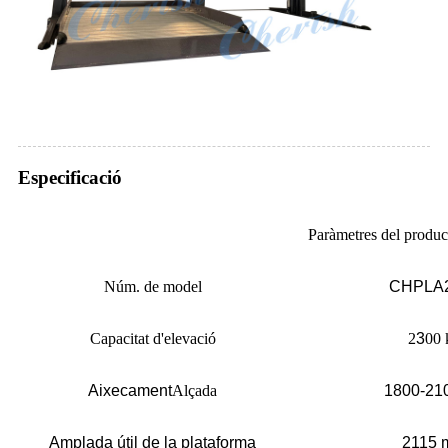
Especificació
Paràmetres del produc
Núm. de model
CHPLA
Capacitat d'elevació
2
3
00 
Aixecament
Alçada
1800-21
Amplada útil de la plataforma
2115