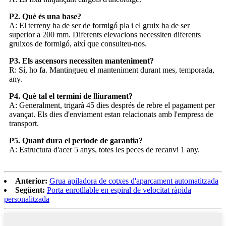
P2. Què és una base?
A: El terreny ha de ser de formigó pla i el gruix ha de ser
superior a 200 mm. Diferents elevacions necessiten diferents
gruixos de formigó, així que consulteu-nos.
P3. Els ascensors necessiten manteniment?
R: Sí, ho fa. Mantingueu el manteniment durant mes, temporada,
any.
P4. Què tal el termini de lliurament?
A: Generalment, trigarà 45 dies després de rebre el pagament per
avançat. Els dies d'enviament estan relacionats amb l'empresa de
transport.
P5. Quant dura el període de garantia?
A: Estructura d'acer 5 anys, totes les peces de recanvi 1 any.
Anterior:
Grua apiladora de cotxes d'aparcament automatitzada
Següent:
Porta enrotllable en espiral de velocitat ràpida
personalitzada