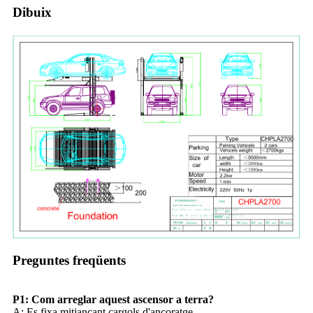
Dibuix
Preguntes freqüents
P1: Com arreglar aquest ascensor a terra?
A: Es fixa mitjançant cargols d'ancoratge.